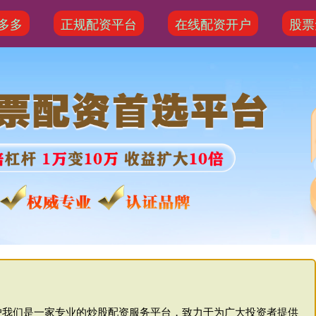
多多
正规配资平台
在线配资开户
股票
开户我们是一家专业的炒股配资服务平台，致力于为广大投资者提供