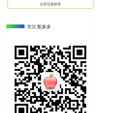
全部话题标签
关注 配多多