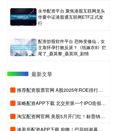
永华配资平台 聚焦港股互联网龙头
华夏中证港股通互联网ETF正式发
行
配资炒股软件平台 恐怖变修仙，女
主靠怀孕打败反派？《纸嫁衣8》烂
尾了_聂莫黎_聂莫琪_剧情
最新文章
推荐配资股票官网 A股2025年ROE排行榜出炉 15只热门赛道股ROE连续5年增长
策略配资APP下载 北交所第一个IPO造假定性：南京云创被罚1.491亿元董事长张真和总经理刘鹏夫妇或要坐牢！又是中信建投保荐！
淘宝配资网官网 美股5月开门红！标普纳指连续创历史新高，英特尔涨超5%市值突破5000亿美元，存储芯片V型反转
速盈所配资APP下载 前瞻｜巴菲特谢幕，阿贝尔登场：2026伯克希尔股东大会有何看点？