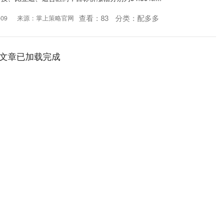
查看：
83
分类：
配多多
09
来源：掌上策略官网
文章已加载完成