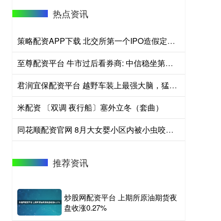
热点资讯
策略配资APP下载 北交所第一个IPO造假定性：南京云创被罚1.491亿元董事长张真和总经理刘鹏夫妇或要坐牢！又是中信建投保荐！
至尊配资平台 牛市过后看券商: 中信稳坐第一 国泰海通玩报表 中金估值凭啥贵一倍
君润宜保配资平台 越野车装上最强大脑，猛士M817将在硬派越野赛道掀起智能风暴
米配资 〔双调 夜行船〕塞外立冬（套曲）
同花顺配资官网 8月大女婴小区内被小虫咬了一口，命悬一线！多次抢救，全身换血……
推荐资讯
炒股网配资平台 上期所原油期货夜
盘收涨0.27%