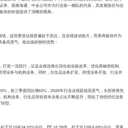
证券、国泰海通、中金公司作为行业第一梯队的代表，其发展路径与估
板块的价值提供了清晰的视角。
等领域，这些赛道估值普遍处于高位，且业绩波动较大，而券商板块作为
块具备高景气、低估值的独特优势：
强国，打造一流投行，证监会接连推出深化创业板改革、优化再融资机制、
富管理业务与机构业务。同时，衍生品业务扩容、跨境业务开放、行业并
-55%，前三季度同比增62%，2026年行业业绩延续高景气，头部券商凭
、机构业务、衍生品等轻资本业务占比不断提升，弱化了传统经纪业务
”转型。
于近10年34.02%分位，PE 16.58倍，处于近10年9.68%分位，显著