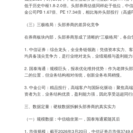
低于历史中枢1.8-2.0倍。头部券商估值同样处于低位，中信证券PB
金公司PB 1.67倍、PE 17.34倍，相比海外头部投行（高盛P
（三）三极格局：头部券商的差异化竞争
在券商板块内部，头部券商形成了清晰的“三极格局”，各自
1. 中信证券：综合龙头，全业务链领跑：凭借资本实力、
均具备顶尖竞争力，是行业绝对龙头，业绩规模与盈利能力
2. 国泰海通：规模巨头，报表优化维持优势：作为老牌
二的位置，但业务结构相对传统，创新业务布局稍慢。
3. 中金公司：精品投行，高端客户与国际化驱动：聚焦
资者为主，业务结构优质，盈利能力强，因此享受远超同行
三、数据定量：硬核数据拆解头部券商的真实实力
（一）规模数据：中信稳坐第一，国泰海通紧随其后
1. 市值规模：截至2026年3月20日，中信证券总市值374