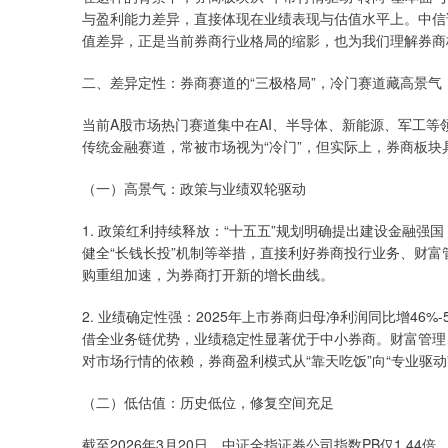
与盈利能力差异，直接体现在业绩表现与估值水平上。中信
值差异，正是当前券商行业格局的缩影，也为我们理解券商
二、差异定性：券商赛道的“三极格局”，冷门赛道藏高景气
当前A股市场热门赛道集中在AI、半导体、新能源、军工
传统金融赛道，常被市场视为“冷门”，但实际上，券商板
（一）高景气：政策与业绩双轮驱动
1. 政策红利持续释放：“十五五”规划明确提出建设金融
健全“长钱长投”机制等举措，直接利好券商投行业务、财
购重组加速，为券商打开新的增长曲线。
2. 业绩确定性强：2025年上市券商归母净利润同比增46%
借全业务链优势，业绩稳定性显著优于中小券商。财富管理
对市场行情的依赖，券商盈利模式从“靠天吃饭”向“专业驱动
（二）低估值：历史低位，修复空间充足
截至2026年3月20日，中证全指证券公司指数PB仅1.44倍，处