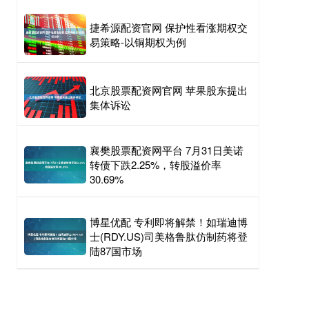
捷希源配资官网 保护性看涨期权交
易策略-以铜期权为例
北京股票配资网官网 苹果股东提出
集体诉讼
襄樊股票配资网平台 7月31日美诺
转债下跌2.25%，转股溢价率
30.69%
博星优配 专利即将解禁！如瑞迪博
士(RDY.US)司美格鲁肽仿制药将登
陆87国市场