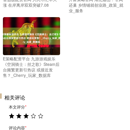
涨 在岸离岸双双突破7.08
还巢 乡情铺就创业路_政策_就
业_服务
E策略配资平台 九游游戏娱乐
《空洞骑士：丝之歌》Steam后
台频繁更新引热议 或接近发
售？_Cherry_玩家_数据库
相关评论
本文评分
*
评论内容
*