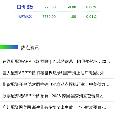
国债指数
229.59
-0.00
0.00%
期指IC0
7730.00
-1.00
-0.01%
热点资讯
速盈所配资APP下载 前瞻｜巴菲特谢幕，阿贝尔登场：2026伯克希尔股东大会有何看点？
巨人配资APP下载 打破世界纪录! 国产“海上油厂”崛起, 外媒: 欧美巨头要慌了?
期货配资开户 选对圆柱锂电池自动点焊机厂家：中美创力，十余载匠心守护生产稳定
股票配资吧APP下载 招募 | 2026 德国·黑森州立芭蕾舞团【舞者招募】
广州配资网官网 新生儿有多忙？出生后一个小时就要做7件事情，每件都很重要