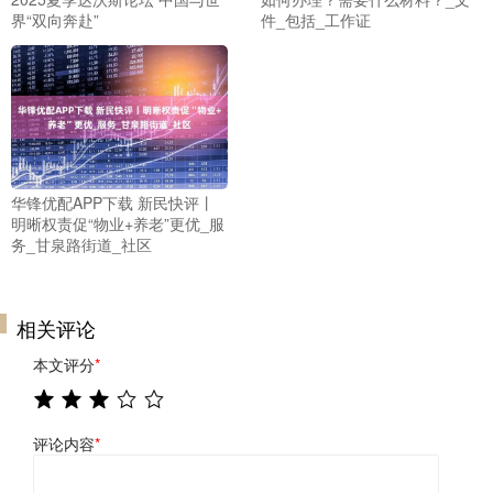
界“双向奔赴”
件_包括_工作证
华锋优配APP下载 新民快评丨
明晰权责促“物业+养老”更优_服
务_甘泉路街道_社区
相关评论
本文评分
*
评论内容
*