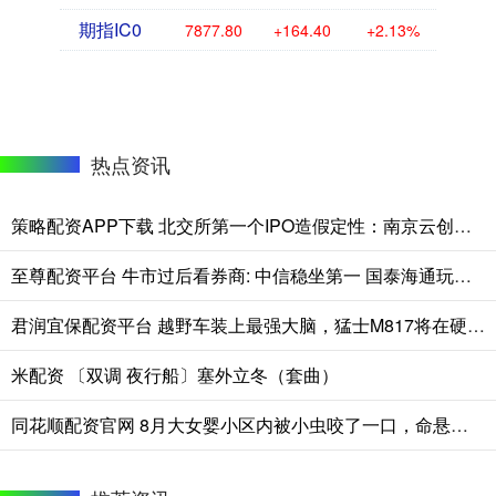
期指IC0
7877.80
+164.40
+2.13%
热点资讯
策略配资APP下载 北交所第一个IPO造假定性：南京云创被罚1.491亿元董事长张真和总经理刘鹏夫妇或要坐牢！又是中信建投保荐！
至尊配资平台 牛市过后看券商: 中信稳坐第一 国泰海通玩报表 中金估值凭啥贵一倍
君润宜保配资平台 越野车装上最强大脑，猛士M817将在硬派越野赛道掀起智能风暴
米配资 〔双调 夜行船〕塞外立冬（套曲）
同花顺配资官网 8月大女婴小区内被小虫咬了一口，命悬一线！多次抢救，全身换血……