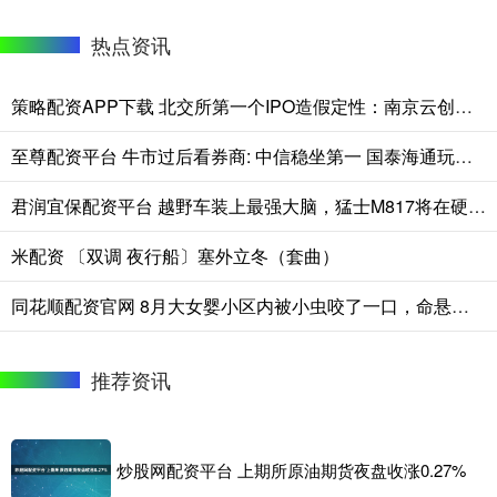
热点资讯
策略配资APP下载 北交所第一个IPO造假定性：南京云创被罚1.491亿元董事长张真和总经理刘鹏夫妇或要坐牢！又是中信建投保荐！
至尊配资平台 牛市过后看券商: 中信稳坐第一 国泰海通玩报表 中金估值凭啥贵一倍
君润宜保配资平台 越野车装上最强大脑，猛士M817将在硬派越野赛道掀起智能风暴
米配资 〔双调 夜行船〕塞外立冬（套曲）
同花顺配资官网 8月大女婴小区内被小虫咬了一口，命悬一线！多次抢救，全身换血……
推荐资讯
炒股网配资平台 上期所原油期货夜盘收涨0.27%