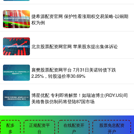
捷希源配资官网 保护性看涨期权交易策略-以铜期
权为例
北京股票配资网官网 苹果股东提出集体诉讼
襄樊股票配资网平台 7月31日美诺转债下跌
2.25%，转股溢价率30.69%
博星优配 专利即将解禁！如瑞迪博士(RDY.US)司
美格鲁肽仿制药将登陆87国市场
配多
正规配资平
在线配资开
股票免息配资
多
台
户
开户